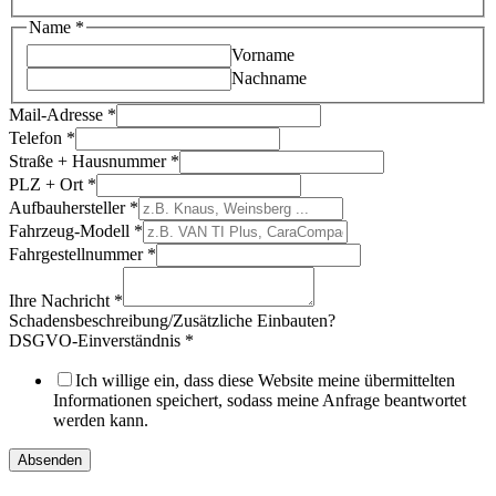
Name
*
Vorname
Nachname
Mail-Adresse
*
Telefon
*
Ihre
Straße + Hausnummer
*
Ort
PLZ + Ort
*
Mail-
Aufbauhersteller
*
Adresse
Fahrzeug-Modell
*
Fahrgestellnummer
*
Ihre Nachricht
*
Schadensbeschreibung/Zusätzliche Einbauten?
DSGVO-Einverständnis
*
Ich willige ein, dass diese Website meine übermittelten
Informationen speichert, sodass meine Anfrage beantwortet
werden kann.
Absenden